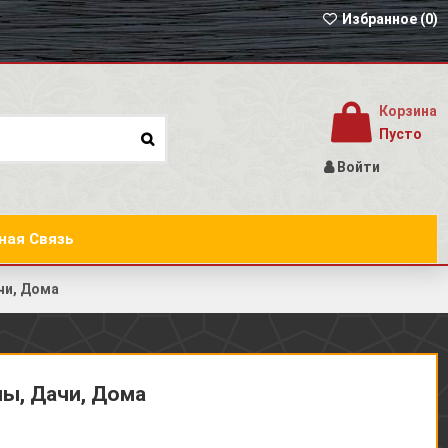
Избранное (
0
)
Корзина
Пусто
Войти
ная Связь
чи, Дома
ы, Дачи, Дома