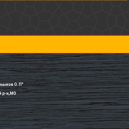
ьыков О. П"
 р-н,МО
бекю от производителя под ключ!