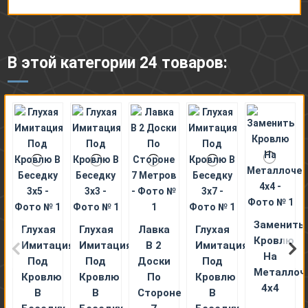
В этой категории 24 товаров:
Заменить
Глухая
Глухая
Лавка
Глухая
Кровлю
Имитация
Имитация
В 2
Имитация
На
Под
Под
Доски
Под
Металлоч
Кровлю
Кровлю
По
Кровлю
4х4
В
В
Стороне
В