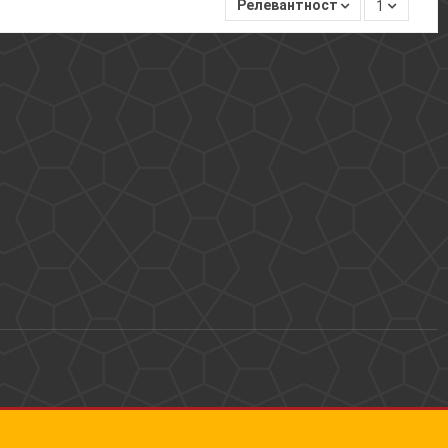
Релевантность
1