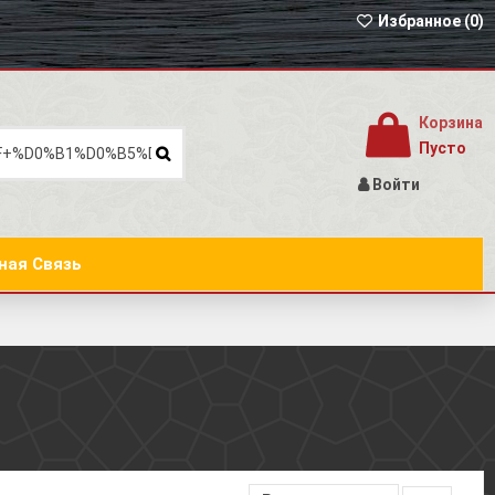
Избранное (
0
)
Корзина
Пусто
Войти
ная Связь