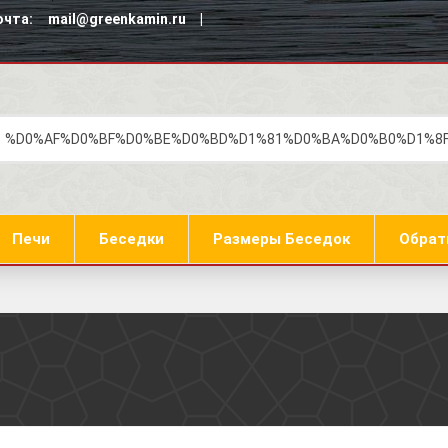
чта: mail@greenkamin.ru |
Печи
Беседки
Размеры Беседок
Обрат